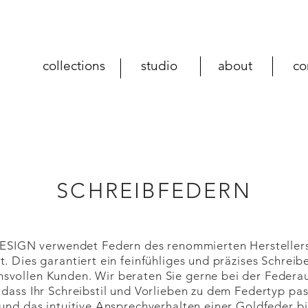
collections
studio
about
co
SCHREIBFEDERN
IGN verwendet Federn des renommierten Herstellers 
t. Dies garantiert ein feinfühliges und präzises Schreibe
hsvollen Kunden. Wir beraten Sie gerne bei der Federa
, dass Ihr Schreibstil und Vorlieben zu dem Federtyp pa
t und das intuitive Ansprechverhalten einer Goldfeder b