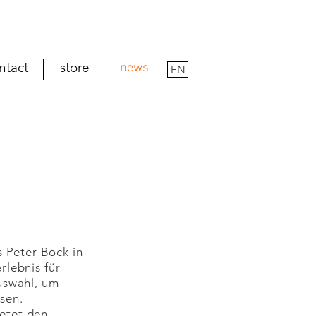
ntact
store
news
EN
Peter Bock in
rlebnis für
uswahl, um
ssen.
ietet den