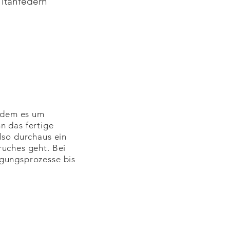
Titanfedern
i dem es um
n das fertige
lso durchaus ein
ruches geht. Bei
igungsprozesse bis