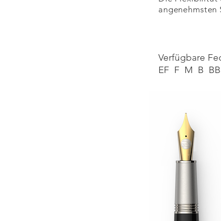
angenehmsten 
Verfügbare Fe
EF F M B BB